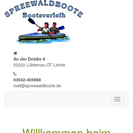
An der Dolzke 8
03222 Lübbenau OT Lehde
03542-405988
mail@spreewaldboote.de
Toggle
navigati
Willkommen beim