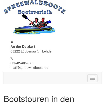
An der Dolzke 8
03222 Lübbenau OT Lehde
03542-405988
mail@spreewaldboote.de
Toggle
navigati
Bootstouren in den